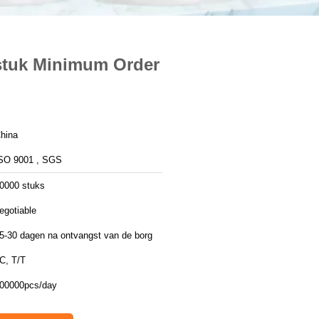
 stuk Minimum Order
hina
SO 9001 , SGS
0000 stuks
egotiable
5-30 dagen na ontvangst van de borg
C, T/T
00000pcs/day