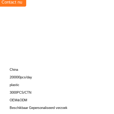
Contact nu
China
200000pcs/day
plastic
3000PCS/CTN
OEM&ODM
Beschikbaar Gepersonaliseerd verzoek