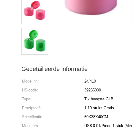
Gedetailleerde informatie
Model nr.:
24/410
HS-code:
39235000
Type:
Tik hoogste GLB
Proefproef:
1-10 stuks Gratis
Specificatie:
50X38X40CM
Monsters:
US$ 0.01/Piece 1 stuk