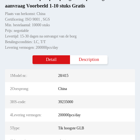
aanvraag Voorbeeld 1-10 stuks Gratis
Plaats van herkomst: China
Certificering: ISO 9001 , SGS
Min. bestelaantal: 10000 stuks
Prijs: negotiable
Levertijd: 15-30 dagen na ontvangst van de borg
Betalingscondities: LC, T/T
Levering vermogen: 200000pcs/day
Detail
Description
1Model nr.:
28/415
2Oorsprong:
China
3HS-code:
39235000
4Levering vermogen:
200000pcs/day
5Type:
Tik hoogste GLB