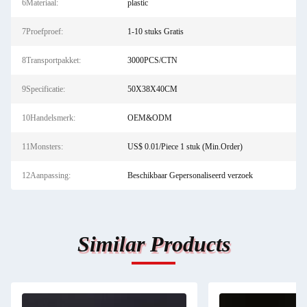
6Materiaal:
plastic
7Proefproef:
1-10 stuks Gratis
8Transportpakket:
3000PCS/CTN
9Specificatie:
50X38X40CM
10Handelsmerk:
OEM&ODM
11Monsters:
US$ 0.01/Piece 1 stuk (Min.Order)
12Aanpassing:
Beschikbaar Gepersonaliseerd verzoek
Similar Products