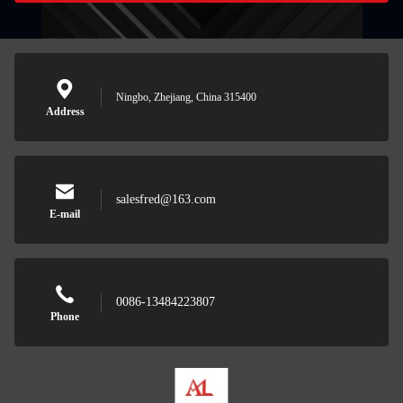
Ningbo, Zhejiang, China 315400
Address
salesfred@163.com
E-mail
0086-13484223807
Phone