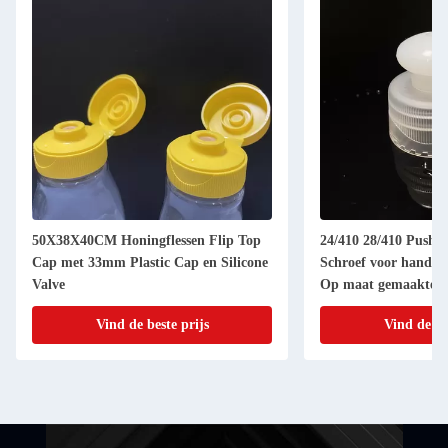
50X38X40CM Honingflessen Flip Top
24/410 28/410 Push P
Cap met 33mm Plastic Cap en Silicone
Schroef voor handw
Valve
Op maat gemaakte a
Vind de beste prijs
Vind de be