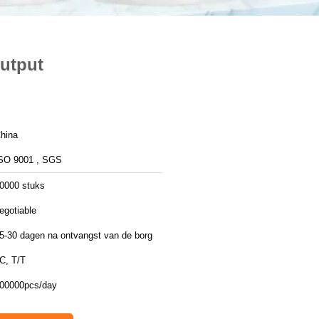
Output
hina
SO 9001 , SGS
0000 stuks
egotiable
5-30 dagen na ontvangst van de borg
C, T/T
00000pcs/day