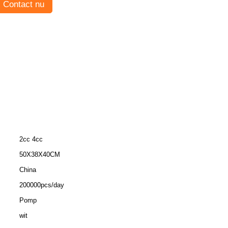
Contact nu
2cc 4cc
50X38X40CM
China
200000pcs/day
Pomp
wit