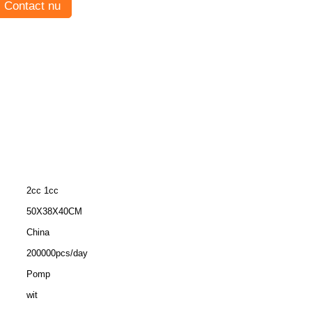
Contact nu
2cc 1cc
50X38X40CM
China
200000pcs/day
Pomp
wit