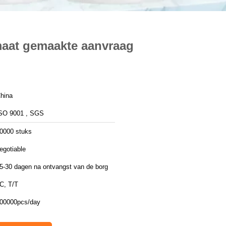
aat gemaakte aanvraag
hina
SO 9001 , SGS
0000 stuks
egotiable
5-30 dagen na ontvangst van de borg
C, T/T
00000pcs/day