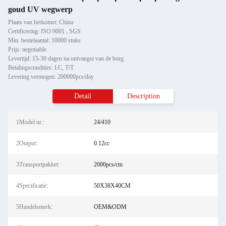
goud UV wegwerp
Plaats van herkomst: China
Certificering: ISO 9001 , SGS
Min. bestelaantal: 10000 stuks
Prijs: negotiable
Levertijd: 15-30 dagen na ontvangst van de borg
Betalingscondities: LC, T/T
Levering vermogen: 200000pcs/day
Detail
Description
1Model nr.:
24/410
2Output:
0.12cc
3Transportpakket:
2000pcs/ctn
4Specificatie:
50X38X40CM
5Handelsmerk:
OEM&ODM