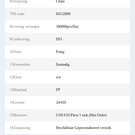
6Oorsprong:
China
7HS-code:
84132000
8Levering vermogen:
300000pcs/Day
9Certificering:
ISO
10Vorm:
Pomp
11Kenmerken:
Eenmalig
12Kleur:
wit
13Materiaal:
PP
14Grootte:
24/410
15Monsters:
US$ 0.01/Piece 1 stuk (Min.Order)
16Aanpassing:
Beschikbaar Gepersonaliseerd verzoek